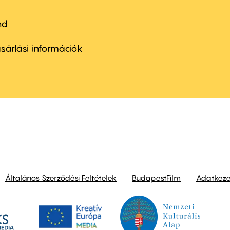
nd
ter
nu
sárlási információk
ond
Általános Szerződési Feltételek
BudapestFilm
Adatkezel