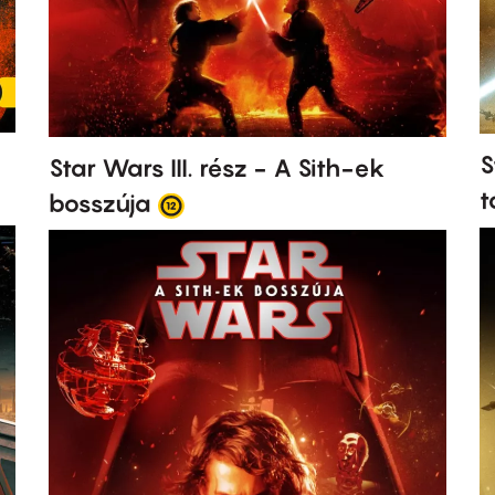
S
Star Wars III. rész - A Sith-ek
t
bosszúja