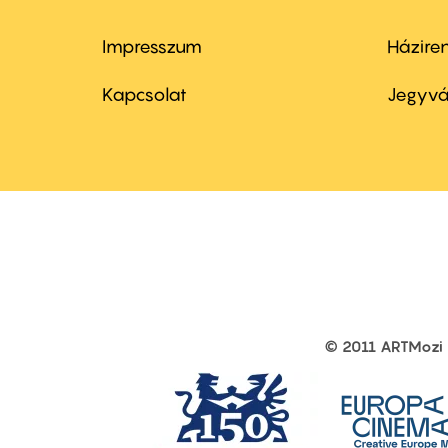
Impresszum
Házire
Footer
Foo
menu
me
Kapcsolat
Jegyvá
first
sec
© 2011 ARTMozi
Footer
other
links