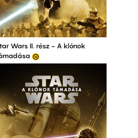
tar Wars II. rész - A klónok
ámadása