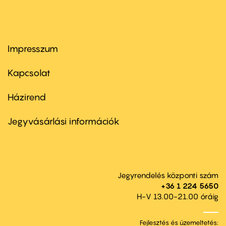
Impresszum
Footer
menu
first
Kapcsolat
Házirend
Footer
menu
second
Jegyvásárlási információk
Jegyrendelés központi szám
+36 1 224 5650
H-V 13.00-21.00 óráig
Fejlesztés és üzemeltetés: