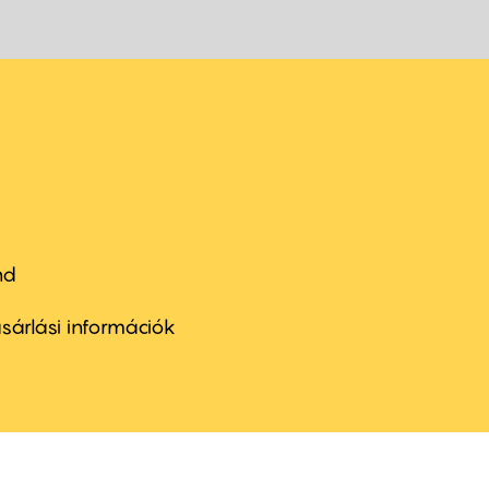
nd
ter
nu
sárlási információk
ond