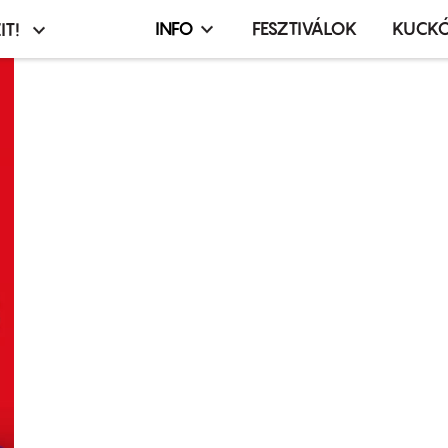
INFO
FESZTIVÁLOK
KUCK
IT!
Infó,
asztó
esemény,
terembérlés
menü