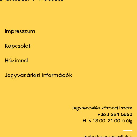
Impresszum
Footer
menu
first
Kapcsolat
Házirend
Footer
menu
second
Jegyvásárlási információk
Jegyrendelés központi szám
+36 1 224 5650
H-V 13.00-21.00 óráig
Fejlesztés és üzemeltetés: