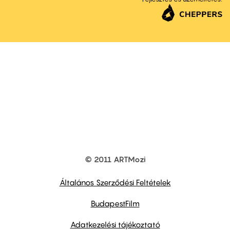
© 2011 ARTMozi
Footer
other
links
Általános Szerződési Feltételek
BudapestFilm
Adatkezelési tájékoztató