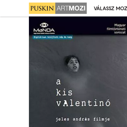
VÁLASSZ MOZ
Mozivál
Ugrás
menü
a
tartalomra