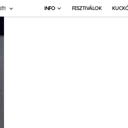
INFO
FESZTIVÁLOK
KUCK
IT!
Infó,
asztó
esemény,
terembérlés
menü