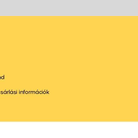
nd
ter
nu
sárlási információk
ond