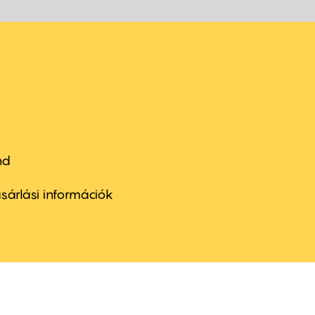
nd
ter
nu
sárlási információk
ond