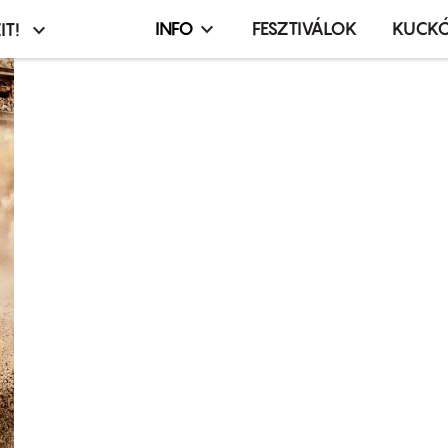
INFO
FESZTIVÁLOK
KUCK
IT!
Infó,
asztó
esemény,
terembérlés
menü