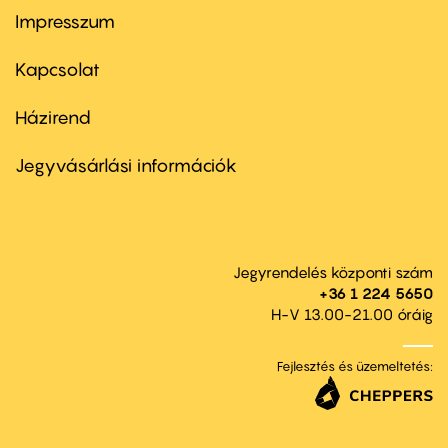
Impresszum
Footer
menu
first
Kapcsolat
Házirend
Footer
menu
second
Jegyvásárlási információk
Jegyrendelés központi szám
+36 1 224 5650
H-V 13.00-21.00 óráig
Fejlesztés és üzemeltetés: