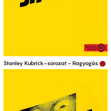
Stanley Kubrick-sorozat - Ragyogás