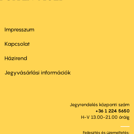
Impresszum
Footer
menu
first
Kapcsolat
Házirend
Footer
menu
second
Jegyvásárlási információk
Jegyrendelés központi szám
+36 1 224 5650
H-V 13.00-21.00 óráig
Fejlesztés és üzemeltetés: