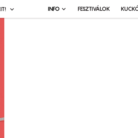
INFO
FESZTIVÁLOK
KUCK
IT!
Infó,
asztó
esemény,
terembérlés
menü