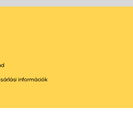
nd
ter
nu
sárlási információk
ond