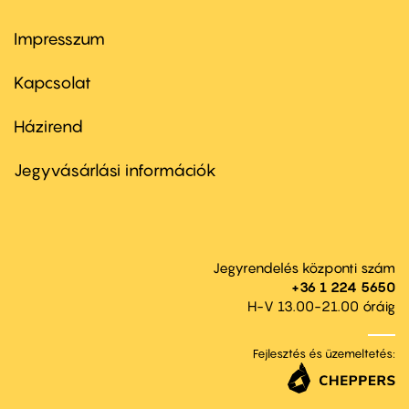
Impresszum
Footer
menu
first
Kapcsolat
Házirend
Footer
menu
second
Jegyvásárlási információk
Jegyrendelés központi szám
+36 1 224 5650
H-V 13.00-21.00 óráig
Fejlesztés és üzemeltetés: