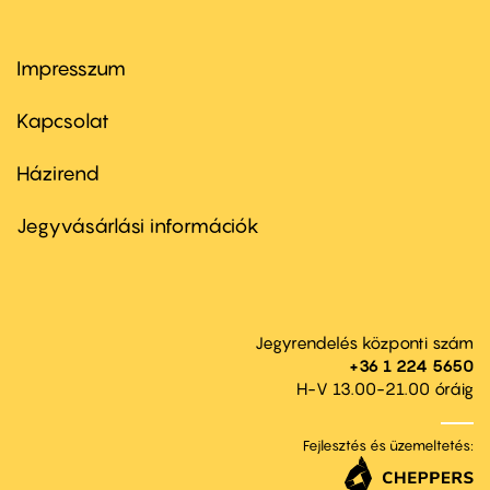
Impresszum
Footer
menu
first
Kapcsolat
Házirend
Footer
menu
second
Jegyvásárlási információk
Jegyrendelés központi szám
+36 1 224 5650
H-V 13.00-21.00 óráig
Fejlesztés és üzemeltetés: