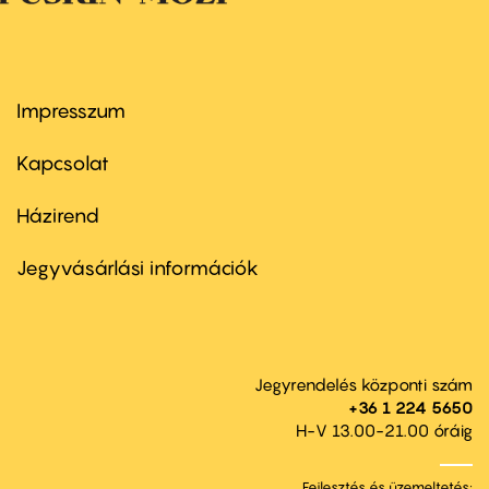
Impresszum
Footer
menu
first
Kapcsolat
Házirend
Footer
menu
second
Jegyvásárlási információk
Jegyrendelés központi szám
+36 1 224 5650
H-V 13.00-21.00 óráig
Fejlesztés és üzemeltetés: