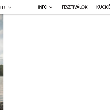
INFO
FESZTIVÁLOK
KUCK
IT!
Infó,
asztó
esemény,
terembérlés
menü