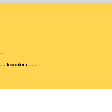
nd
ter
nu
sárlási információk
ond