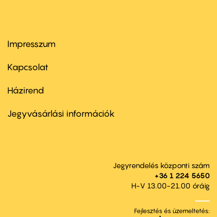
Impresszum
Footer
menu
first
Kapcsolat
Házirend
Footer
menu
second
Jegyvásárlási információk
Jegyrendelés központi szám
+36 1 224 5650
H-V 13.00-21.00 óráig
Fejlesztés és üzemeltetés: