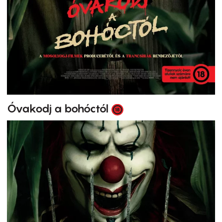
Óvakodj a bohóctól