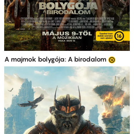
A majmok bolygója: A birodalom