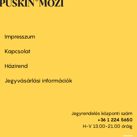
Impresszum
Footer
menu
first
Kapcsolat
Házirend
Footer
menu
second
Jegyvásárlási információk
Jegyrendelés központi szám
+36 1 224 5650
H-V 13.00-21.00 óráig