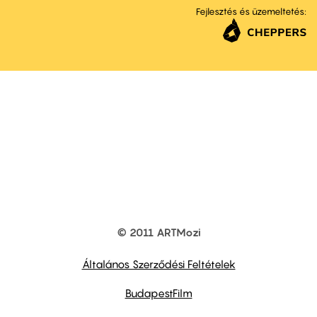
Fejlesztés és üzemeltetés:
© 2011 ARTMozi
Footer
other
links
Általános Szerződési Feltételek
BudapestFilm