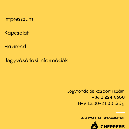
Impresszum
Footer
menu
first
Kapcsolat
Házirend
Footer
menu
second
Jegyvásárlási információk
Jegyrendelés központi szám
+36 1 224 5650
H-V 13.00-21.00 óráig
Fejlesztés és üzemeltetés: