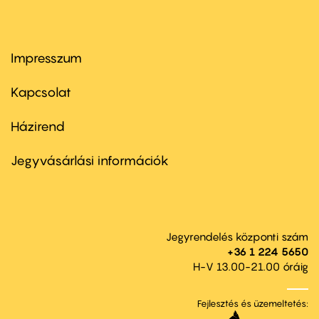
Impresszum
Footer
menu
first
Kapcsolat
Házirend
Footer
menu
second
Jegyvásárlási információk
Jegyrendelés központi szám
+36 1 224 5650
H-V 13.00-21.00 óráig
Fejlesztés és üzemeltetés: