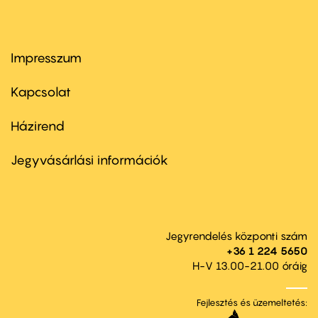
Impresszum
Footer
menu
first
Kapcsolat
Házirend
Footer
menu
second
Jegyvásárlási információk
Jegyrendelés központi szám
+36 1 224 5650
H-V 13.00-21.00 óráig
Fejlesztés és üzemeltetés: