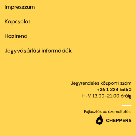
Impresszum
Footer
menu
first
Kapcsolat
Házirend
Footer
menu
second
Jegyvásárlási információk
Jegyrendelés központi szám
+36 1 224 5650
H-V 13.00-21.00 óráig
Fejlesztés és üzemeltetés: