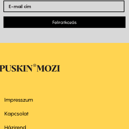
Feliratkozás
Impresszum
Footer
menu
first
Kapcsolat
Házirend