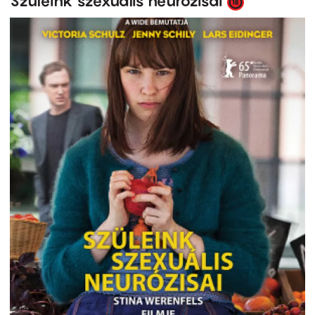
Szüleink szexuális neurózisai