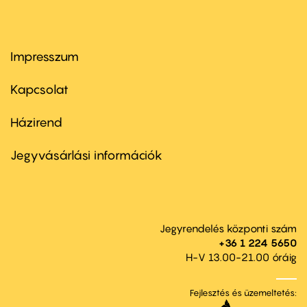
Impresszum
Footer
menu
first
Kapcsolat
Házirend
Footer
menu
second
Jegyvásárlási információk
Jegyrendelés központi szám
+36 1 224 5650
H-V 13.00-21.00 óráig
Fejlesztés és üzemeltetés: