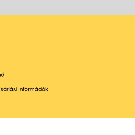
nd
ter
nu
sárlási információk
ond