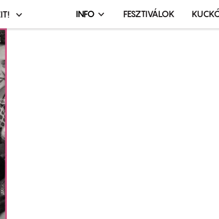
INFO
FESZTIVÁLOK
KUCK
IT!
Infó,
asztó
esemény,
terembérlés
menü