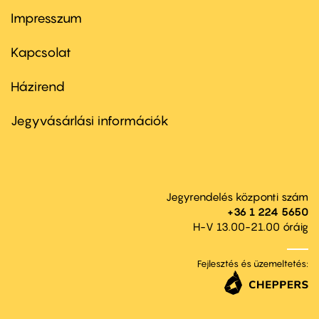
Impresszum
Footer
menu
first
Kapcsolat
Házirend
Footer
menu
second
Jegyvásárlási információk
Jegyrendelés központi szám
+36 1 224 5650
H-V 13.00-21.00 óráig
Fejlesztés és üzemeltetés: