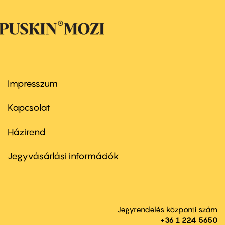
Impresszum
Footer
menu
first
Kapcsolat
Házirend
Footer
menu
second
Jegyvásárlási információk
Jegyrendelés központi szám
+36 1 224 5650