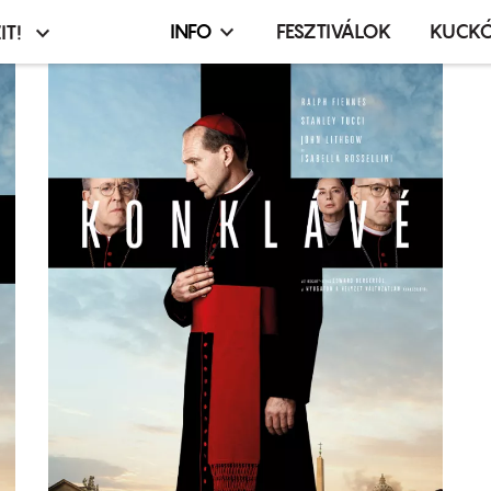
INFO
FESZTIVÁLOK
KUCK
IT!
Infó,
asztó
esemény,
terembérlés
menü