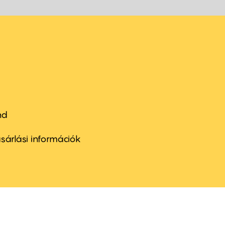
nd
ter
nu
sárlási információk
ond