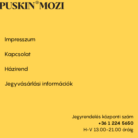
Impresszum
Footer
menu
first
Kapcsolat
Házirend
Footer
menu
second
Jegyvásárlási információk
Jegyrendelés központi szám
+36 1 224 5650
H-V 13.00-21.00 óráig