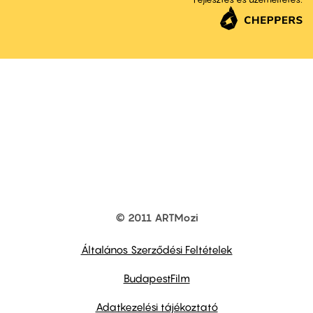
© 2011 ARTMozi
Footer
other
links
Általános Szerződési Feltételek
BudapestFilm
Adatkezelési tájékoztató