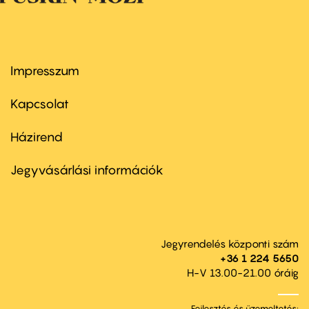
Impresszum
Footer
menu
first
Kapcsolat
Házirend
Footer
menu
second
Jegyvásárlási információk
Jegyrendelés központi szám
+36 1 224 5650
H-V 13.00-21.00 óráig
Fejlesztés és üzemeltetés: