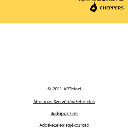
© 2011 ARTMozi
Footer
other
links
Általános Szerződési Feltételek
BudapestFilm
Adatkezelési tájékoztató