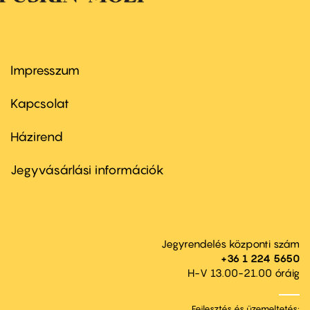
Impresszum
Footer
menu
first
Kapcsolat
Házirend
Footer
menu
second
Jegyvásárlási információk
Jegyrendelés központi szám
+36 1 224 5650
H-V 13.00-21.00 óráig
Fejlesztés és üzemeltetés: