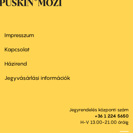
Impresszum
Footer
menu
first
Kapcsolat
Házirend
Footer
menu
second
Jegyvásárlási információk
Jegyrendelés központi szám
+36 1 224 5650
H-V 13.00-21.00 óráig