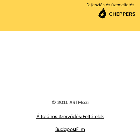
Fejlesztés és üzemeltetés:
© 2011 ARTMozi
Footer
other
links
Általános Szerződési Feltételek
BudapestFilm