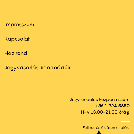
Impresszum
Footer
menu
first
Kapcsolat
Házirend
Footer
menu
second
Jegyvásárlási információk
Jegyrendelés központi szám
+36 1 224 5650
H-V 13.00-21.00 óráig
Fejlesztés és üzemeltetés: