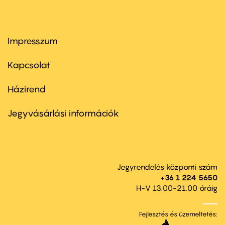
Impresszum
Footer
menu
first
Kapcsolat
Házirend
Footer
menu
second
Jegyvásárlási információk
Jegyrendelés központi szám
+36 1 224 5650
H-V 13.00-21.00 óráig
Fejlesztés és üzemeltetés: