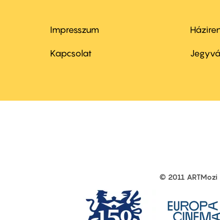
Impresszum
Házire
Footer
Foo
menu
me
Kapcsolat
Jegyvá
first
sec
© 2011 ARTMozi
Footer
other
links