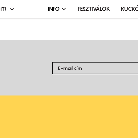
INFO
FESZTIVÁLOK
KUCK
IT!
Infó,
asztó
esemény,
terembérlés
menü