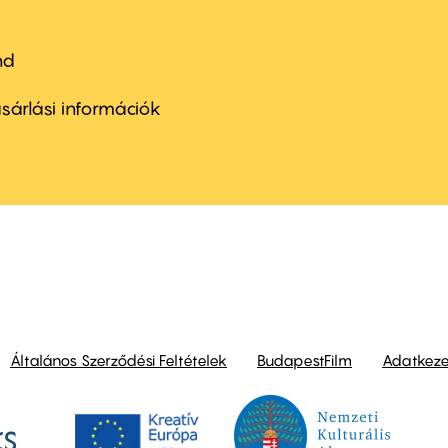
nd
ter
nu
sárlási információk
ond
Általános Szerződési Feltételek
BudapestFilm
Adatkezel