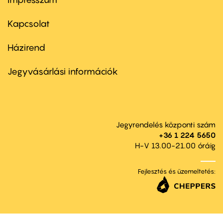
Footer
menu
first
Kapcsolat
Házirend
Footer
menu
second
Jegyvásárlási információk
Jegyrendelés központi szám
+36 1 224 5650
H-V 13.00-21.00 óráig
Fejlesztés és üzemeltetés: