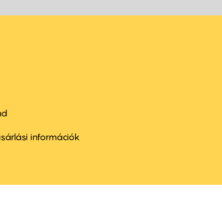
nd
ter
nu
sárlási információk
ond