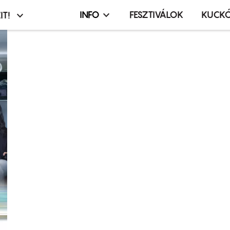
INFO
FESZTIVÁLOK
KUCK
IT!
Infó,
asztó
esemény,
terembérlés
menü