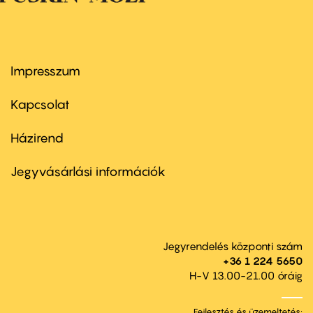
Impresszum
Footer
menu
first
Kapcsolat
Házirend
Footer
menu
second
Jegyvásárlási információk
Jegyrendelés központi szám
+36 1 224 5650
H-V 13.00-21.00 óráig
Fejlesztés és üzemeltetés: