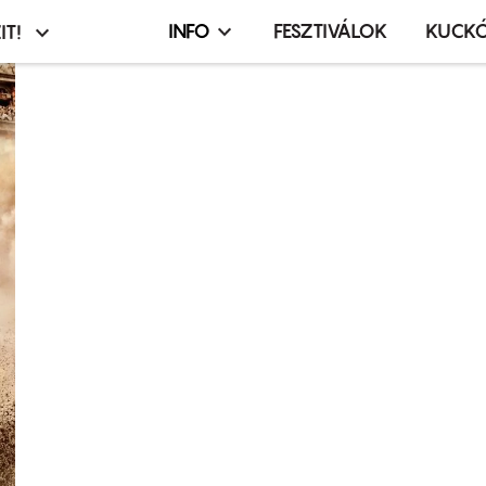
INFO
FESZTIVÁLOK
KUCK
IT!
Infó,
asztó
esemény,
terembérlés
menü