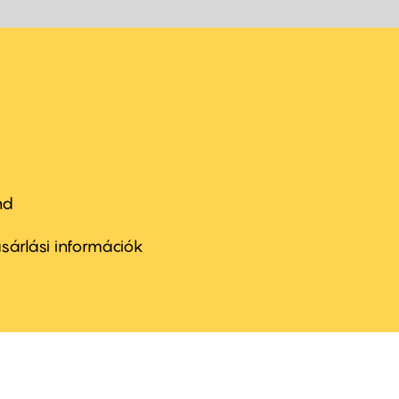
nd
ter
nu
sárlási információk
ond