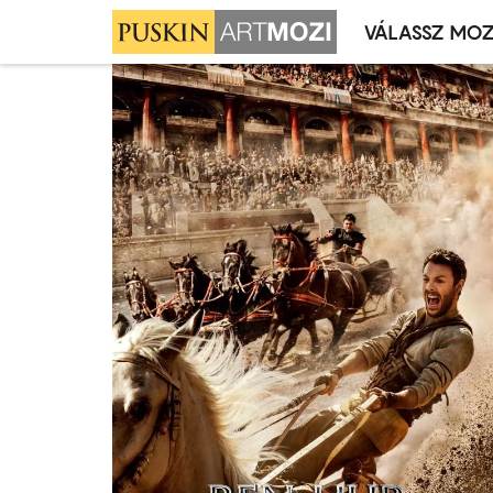
VÁLASSZ MOZ
Mozivál
Ugrás
menü
a
tartalomra