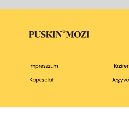
Impresszum
Házire
Footer
Foo
menu
me
Kapcsolat
Jegyvá
first
sec