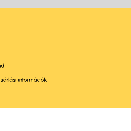
nd
ter
nu
sárlási információk
ond