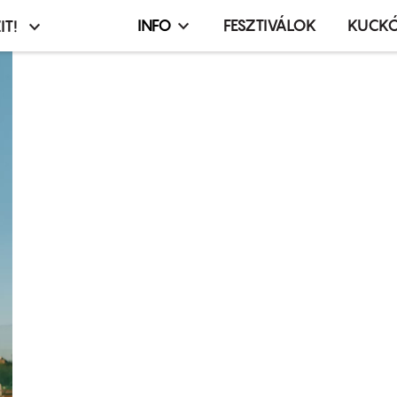
INFO
FESZTIVÁLOK
KUCK
IT!
Infó,
asztó
esemény,
terembérlés
menü