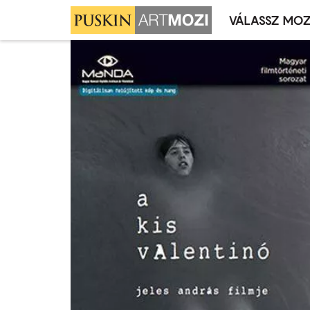
VÁLASSZ MOZ
Mozivál
Ugrás
menü
a
tartalomra