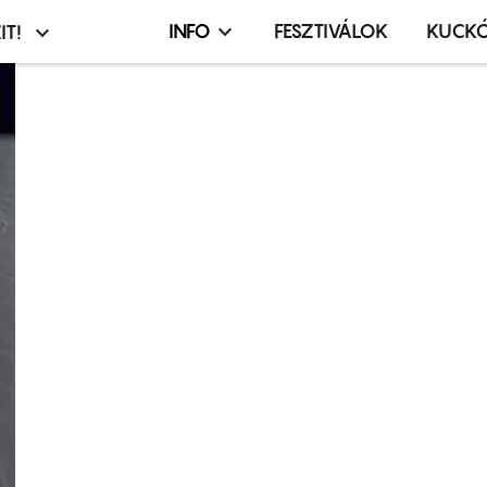
INFO
FESZTIVÁLOK
KUCK
IT!
Infó,
asztó
esemény,
terembérlés
menü