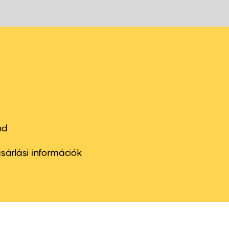
nd
ter
nu
sárlási információk
ond