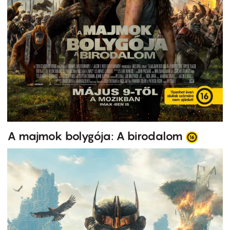
A majmok bolygója: A birodalom