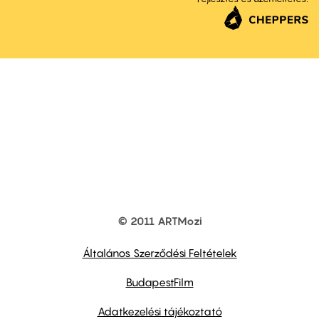
© 2011 ARTMozi
Footer
other
links
Általános Szerződési Feltételek
BudapestFilm
Adatkezelési tájékoztató