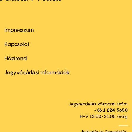
Impresszum
Footer
menu
first
Kapcsolat
Házirend
Footer
menu
second
Jegyvásárlási információk
Jegyrendelés központi szám
+36 1 224 5650
H-V 13.00-21.00 óráig
Fejlesztés és üzemeltetés: