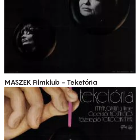
MASZEK Filmklub - Teketória