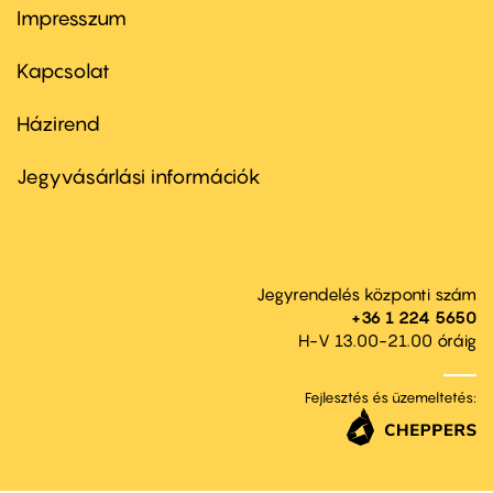
Impresszum
Footer
menu
first
Kapcsolat
Házirend
Footer
menu
second
Jegyvásárlási információk
Jegyrendelés központi szám
+36 1 224 5650
H-V 13.00-21.00 óráig
Fejlesztés és üzemeltetés: