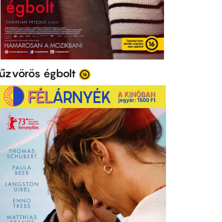
űzvörös égbolt