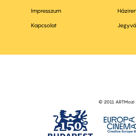
Impresszum
Házire
Footer
Foo
menu
me
Kapcsolat
Jegyvá
first
sec
© 2011 ARTMozi
Footer
other
links