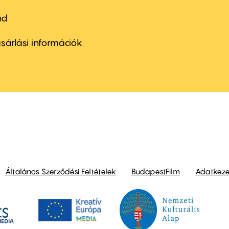
nd
ter
nu
sárlási információk
ond
Általános Szerződési Feltételek
BudapestFilm
Adatkezel