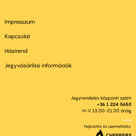
Impresszum
Footer
menu
first
Kapcsolat
Házirend
Footer
menu
second
Jegyvásárlási információk
Jegyrendelés központi szám
+36 1 224 5650
H-V 13.00-21.00 óráig
Fejlesztés és üzemeltetés: