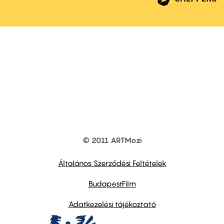
© 2011 ARTMozi
Footer
other
links
Általános Szerződési Feltételek
BudapestFilm
Adatkezelési tájékoztató