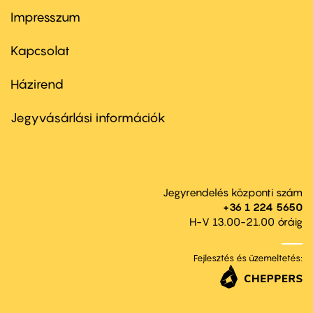
Impresszum
Footer
menu
first
Kapcsolat
Házirend
Footer
menu
second
Jegyvásárlási információk
Jegyrendelés központi szám
+36 1 224 5650
H-V 13.00-21.00 óráig
Fejlesztés és üzemeltetés: