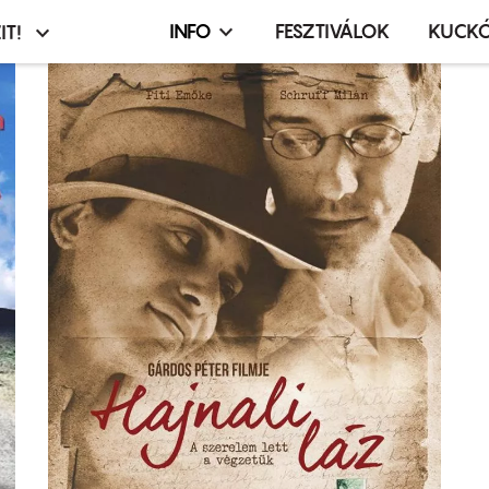
INFO
FESZTIVÁLOK
KUCK
IT!
Infó,
asztó
esemény,
terembérlés
menü