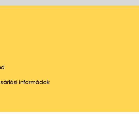
nd
ter
nu
sárlási információk
ond