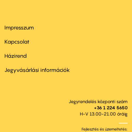
Impresszum
Footer
menu
first
Kapcsolat
Házirend
Footer
menu
second
Jegyvásárlási információk
Jegyrendelés központi szám
+36 1 224 5650
H-V 13.00-21.00 óráig
Fejlesztés és üzemeltetés: