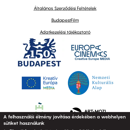
other
links
Általános Szerződési Feltételek
BudapestFilm
Adatkezelési tájékoztató
A felhasználói élmény javítása érdekében a webhelyen
sütiket használunk