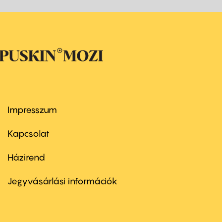
Impresszum
Footer
menu
first
Kapcsolat
Házirend
Footer
menu
second
Jegyvásárlási információk