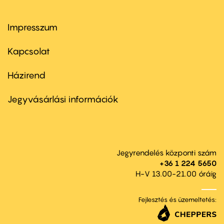
Impresszum
Footer
menu
first
Kapcsolat
Házirend
Footer
menu
second
Jegyvásárlási információk
Jegyrendelés központi szám
+36 1 224 5650
H-V 13.00-21.00 óráig
Fejlesztés és üzemeltetés: