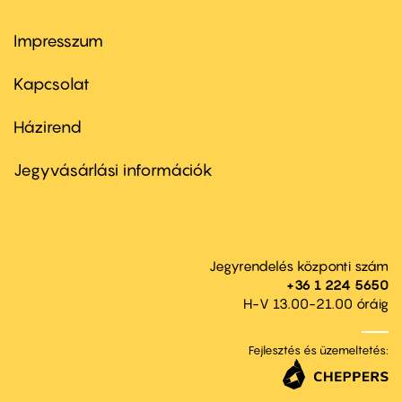
Impresszum
Footer
menu
first
Kapcsolat
Házirend
Footer
menu
second
Jegyvásárlási információk
Jegyrendelés központi szám
+36 1 224 5650
H-V 13.00-21.00 óráig
Fejlesztés és üzemeltetés: