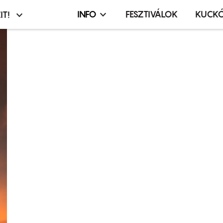
INFO
FESZTIVÁLOK
KUCK
IT!
Infó,
asztó
esemény,
terembérlés
menü