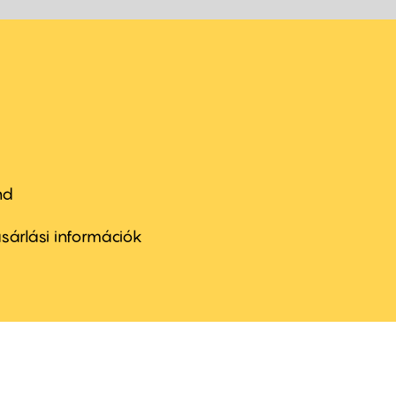
nd
ter
nu
sárlási információk
ond